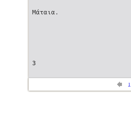
Μάταια.
3
1